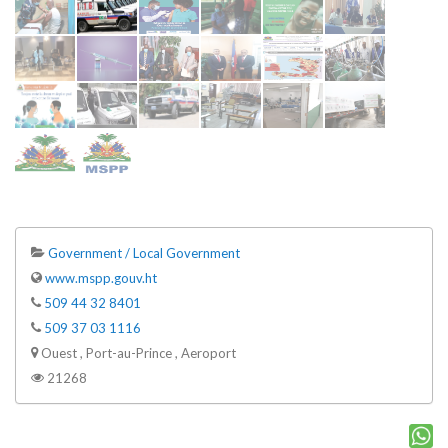
Government / Local Government
www.mspp.gouv.ht
509 44 32 8401
509 37 03 1116
Ouest , Port-au-Prince , Aeroport
21268