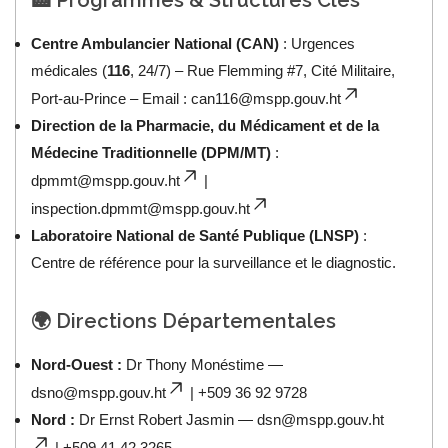
🏥 Programmes & Structures Clés
Centre Ambulancier National (CAN)
: Urgences
médicales (
116
, 24/7) – Rue Flemming #7, Cité Militaire,
Port-au-Prince – Email :
can116@mspp.gouv.ht
Direction de la Pharmacie, du Médicament et de la
Médecine Traditionnelle (DPM/MT)
:
dpmmt@mspp.gouv.ht
|
inspection.dpmmt@mspp.gouv.ht
Laboratoire National de Santé Publique (LNSP)
:
Centre de référence pour la surveillance et le diagnostic.
🌍 Directions Départementales
Nord-Ouest :
Dr Thony Monéstime —
dsno@mspp.gouv.ht
| +509 36 92 9728
Nord :
Dr Ernst Robert Jasmin —
dsn@mspp.gouv.ht
| +509 41 42 3265