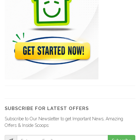
OAVCT (Office…
29681
Ministère des…
26684
Administration Générale…
23296
Office National…
21813
SUBSCRIBE FOR LATEST OFFERS
Subscribe to Our Newsletter to get Important News, Amazing
Ministere de…
Offers & Inside Scoops:
21667