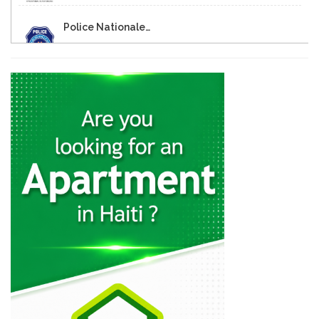
Police Nationale…
45733
Ministere de…
36802
Direction de…
34685
Ministere des…
30543
Ministère de…
29828