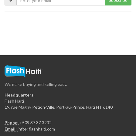
Subscribe
Ministere de…
21268
Ministère de…
20733
Ministère du…
19308
We make buying and selling easy.
Ministere de…
Headquarters:
18331
Flash Haiti
19, rue Magny Pétion-Ville, Port-au-Prince, Haiti HT 6140
SMCRS -…
Phone:
+509 37 37 3232
18219
Email:
info@flashhaiti.com