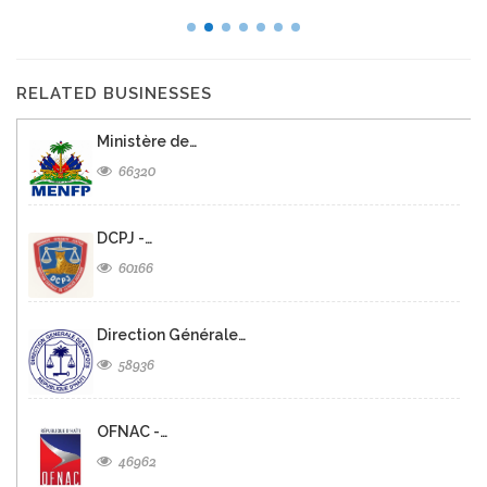
RELATED BUSINESSES
Ministère de…
66320
DCPJ -…
60166
Direction Générale…
58936
OFNAC -…
46962