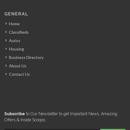
Électricité d'Haïti…
GENERAL
17395
Home
Classifieds
Ministere de…
Autos
17364
Housing
Business Directory
Direction Générale…
About Us
17105
Contact Us
Ministere du…
16719
Conseil National…
Subscribe
to Our Newsletter to get Important News, Amazing
16417
Offers & Inside Scoops: