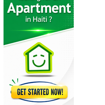
34679
Ministere des…
30540
Ministère de…
29827
OAVCT (Office…
29674
Ministère des…
26679
Administration Générale…