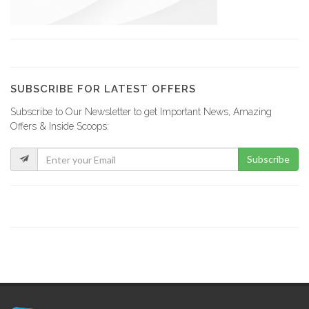
23293
Office National…
21797
SUBSCRIBE FOR LATEST OFFERS
Subscribe to Our Newsletter to get Important News, Amazing
Ministere de…
Offers & Inside Scoops:
21662
Subscribe
Ministere de…
21259
Ministère de…
20729
Ministère du…