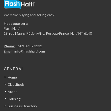
19301
We make buying and selling easy.
Ministere de…
Headquarters:
18328
Flash Haiti
19, rue Magny Pétion-Ville, Port-au-Prince, Haiti HT 6140
SMCRS -…
Phone:
+509 37 37 3232
18217
Email:
info@flashhaiti.com
Électricité d'Haïti…
GENERAL
17390
Home
Classifieds
Ministere de…
Autos
17362
Housing
Business Directory
Direction Générale…