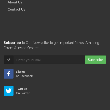
About Us
17099
Contact Us
Ministere du…
16718
Conseil National…
Subscribe
to Our Newsletter to get Important News, Amazing
16413
Offers & Inside Scoops:
Subscribe
Unite de…
15307
Like us
on Facebook
Ministere de…
Twitt us
14716
On Twitter
Autorité Aéroportuaire…