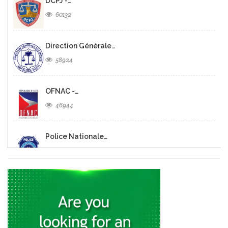
DCPJ -…
60132
Direction Générale…
58924
OFNAC -…
46944
Police Nationale…
45717
Ministere de…
36797
Direction de…