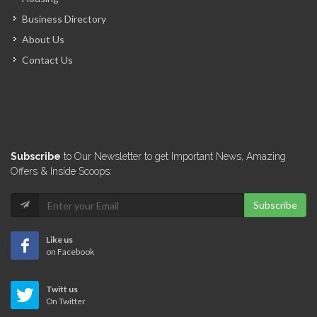
Business Directory
RJF Services
About Us
4093
Contact Us
Best One…
4031
Khawly Consulting
Subscribe
to Our Newsletter to get Important News, Amazing
3649
Offers & Inside Scoops:
Subscribe
Rene Laventure
3246
Like us
on Facebook
Kastchella Consulting
Twitt us
2946
On Twitter