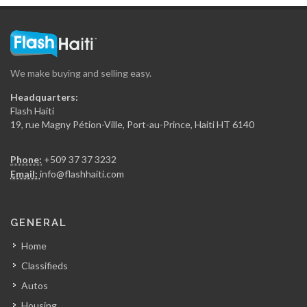
Société Caraïbéenne…
4768
We make buying and selling easy.
Banj
Headquarters:
4648
Flash Haiti
19, rue Magny Pétion-Ville, Port-au-Prince, Haiti HT 6140
JMC Strategies,…
Phone:
+509 37 37 3232
4555
Email:
info@flashhaiti.com
TrouveMoi Multiservices
GENERAL
4258
Home
Classifieds
Kiskeya Consulting
Autos
4251
Housing