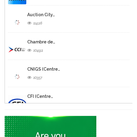
Auction City…
11426
Chambre de…
10492
CNIGS (Centre…
10357
CFI (Centre…
9518
Digicel Entrepreneur…
8871