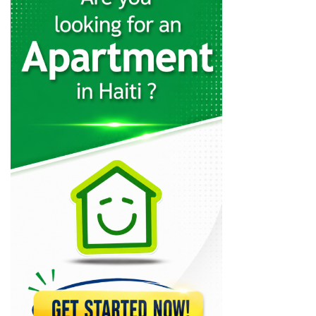
Groupe Dynamic…
8636
CFHCI -…
8013
Papyrus
7716
Trogon Central…
7713
Dealpam
7606