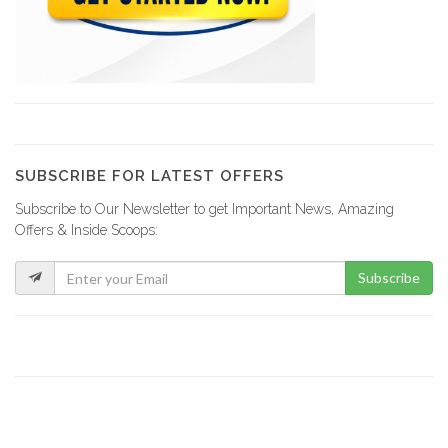
Matrans Express…
7568
Ayiti Nexus
6795
SUBSCRIBE FOR LATEST OFFERS
Subscribe to Our Newsletter to get Important News, Amazing
Competences 2000
Offers & Inside Scoops:
6211
Subscribe
Creole Solutions
5083
Simen-Ayiti
4841