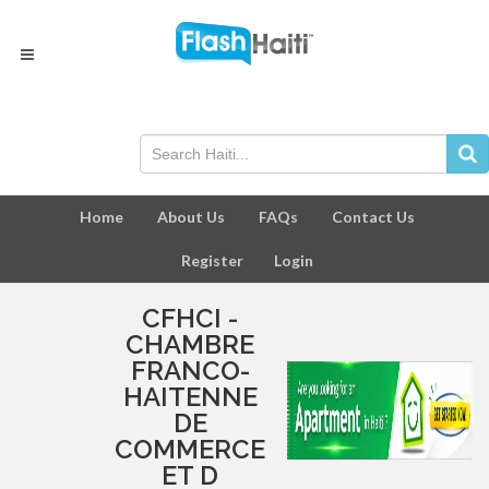
Home
About Us
FAQs
Contact Us
Register
Login
CFHCI -
CHAMBRE
FRANCO-
HAITENNE
DE
COMMERCE
ET D