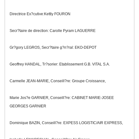
Directrice Ex?cutive:Kettly FOURON
Secr?taire de direction: Carolle Pyram LAGUERRE
Gr?gory LEGROS, Secr?taire g?n?ral: EKO-DEPOT
Geoffrey HANDAL, Tr?sorier: Etablissement G.B. VITAL S.A.
Carmelle JEAN-MARIE, Conseill?re: Groupe Croissance,
Marie Jos?e GARNIER, Conseill?re: CABINET MARIE-JOSEE
GEORGES GARNIER
Dominique BAZIN, Conseill?re: EXPESS LOGISTIC/AIR EXPRESS,