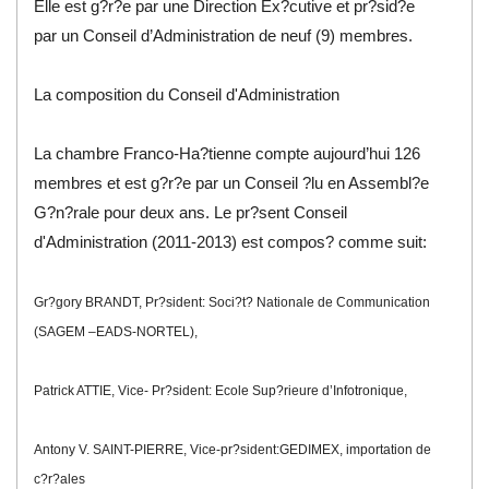
Elle est g?r?e par une Direction Ex?cutive et pr?sid?e
par un Conseil d’Administration de neuf (9) membres.
La composition du Conseil d
'Administration
La chambre Franco-Ha?tienne compte aujourd’hui 126
membres et est g?r?e par un Conseil ?lu en Assembl?e
G?n?rale pour deux ans. Le pr?sent Conseil
d'Administration (2011-2013) est compos? comme suit:
Gr?gory BRANDT, Pr?sident: Soci?t? Nationale de Communication
(SAGEM –EADS-NORTEL),
Patrick ATTIE, Vice- Pr?sident: Ecole Sup?rieure d’Infotronique,
Antony V. SAINT-PIERRE, Vice-pr?sident:GEDIMEX, importation de
c?r?ales