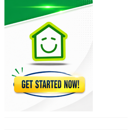
20856
Centre de…
20504
Ecole Superieure…
19527
Haitian-American Institute
19204
Union School
17049
Apex Centre…