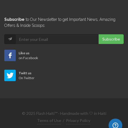
Université de…
Subscribe
to Our Newsletter to get Important News, Amazing
994
Offers & Inside Scoops:
Subscribe
Haiti Tec
840
Like us
on Facebook
Institution Saint-Louis…
Twitt us
806
On Twitter
CISA (Centre…
713
© 2025 Flash Haiti™ · Handmade with 🤍 in Haïti
Better Life…
Terms of Use
/
Privacy Policy
561