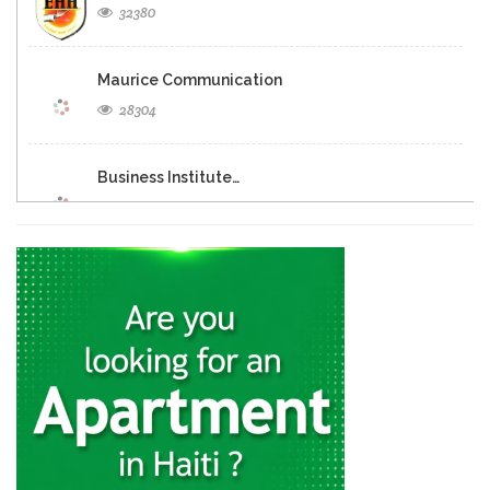
32380
Maurice Communication
28304
Business Institute…
25529
Resultat Bac…
23504
UNEP Ecole…
21300
Ecole de…