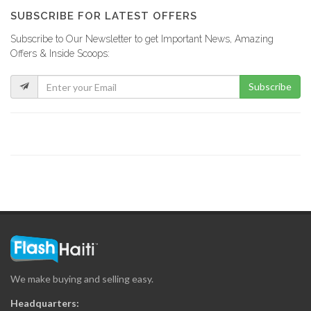
15961
SUBSCRIBE FOR LATEST OFFERS
Subscribe to Our Newsletter to get Important News, Amazing
Lycée Français…
Offers & Inside Scoops:
15830
Subscribe
INUQUA
14693
Resultat Examen…
14590
Quisqueya Christian…
11315
We make buying and selling easy.
InfoMaster
Headquarters: