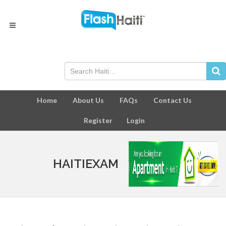
Home
About Us
FAQs
Contact Us
Register
Login
HAITIEXAM