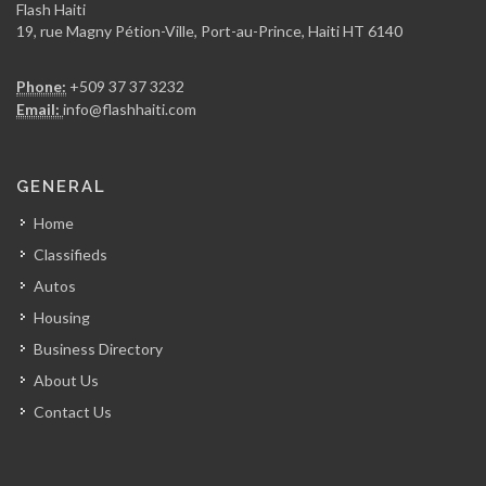
9542
Flash Haiti
19, rue Magny Pétion-Ville, Port-au-Prince, Haiti HT 6140
BITS -…
Phone:
+509 37 37 3232
7596
Email:
info@flashhaiti.com
Coll?ge Universitaire…
GENERAL
6745
Home
Classifieds
HaitiExam
Autos
6578
Housing
Business Directory
Jifact (Jorg…
About Us
6560
Contact Us
L'Ecole de…
5549