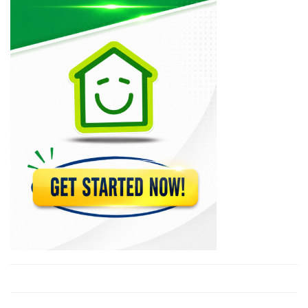
Le National
11980
Le Matin
10620
PleziKanaval
10263
Lakay Weekly
9988
Haitienne Magazine
9879