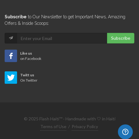
AyitiSakapfet.com
Subscribe
to Our Newsletter to get Important News, Amazing
6292
Offers & Inside Scoops:
Subscribe
N.B. Haiti
6187
Like us
on Facebook
Defend Haiti
Twitt us
6118
On Twitter
Fashion Ayiti
5816
© 2025 Flash Haiti™ · Handmade with 🤍 in Haïti
AlterPresse
Terms of Use
/
Privacy Policy
5795