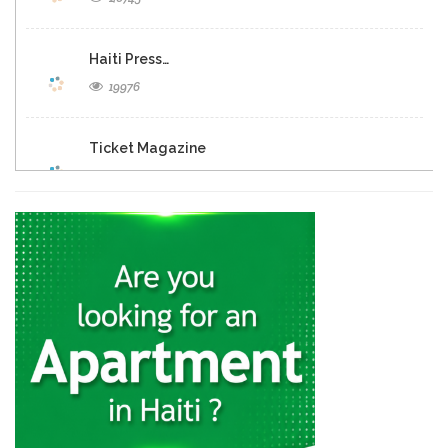
Haiti Press…
19976
Ticket Magazine
19039
Haiti Libre
18518
Allo La…
12547
Tripotay Pam
12522