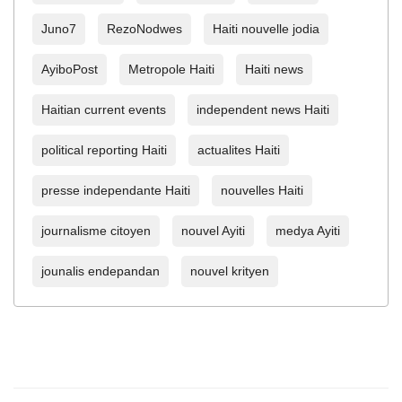
Juno7
RezoNodwes
Haiti nouvelle jodia
AyiboPost
Metropole Haiti
Haiti news
Haitian current events
independent news Haiti
political reporting Haiti
actualites Haiti
presse independante Haiti
nouvelles Haiti
journalisme citoyen
nouvel Ayiti
medya Ayiti
jounalis endepandan
nouvel krityen