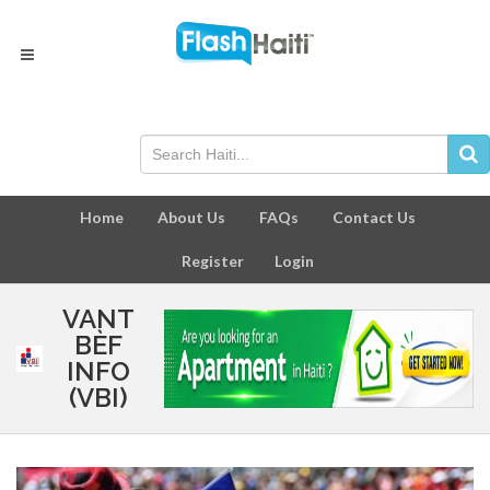
Home
About Us
FAQs
Contact Us
Register
Login
VANT
BÈF
INFO
(VBI)