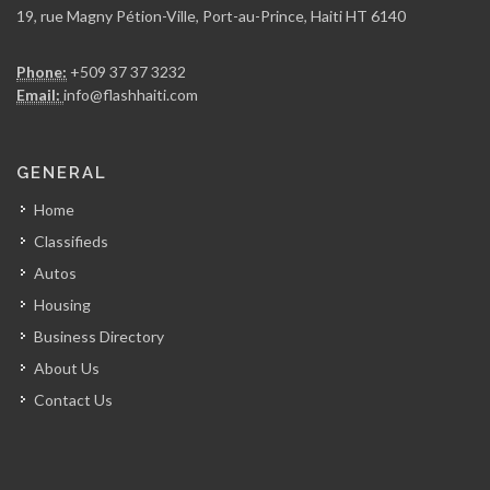
19, rue Magny Pétion-Ville, Port-au-Prince, Haiti HT 6140
Rebelle Haiti
Phone:
+509 37 37 3232
7520
Email:
info@flashhaiti.com
Mag Haiti
GENERAL
6996
Home
Classifieds
Loop News
Autos
6972
Housing
Business Directory
NouLive
About Us
6405
Contact Us
Pluriel Magazine
6367