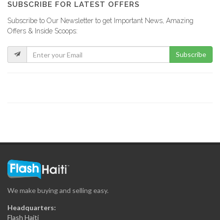
SUBSCRIBE FOR LATEST OFFERS
Subscribe to Our Newsletter to get Important News, Amazing
Agence Ha?tienne…
Offers & Inside Scoops:
9566
Subscribe
C3 Editions
8902
Magic Haiti
8901
Marabou Magazine
8255
We make buying and selling easy.
Creole Magazine
Headquarters:
7960
Flash Haiti