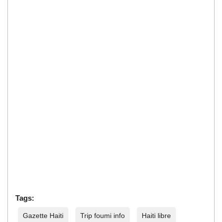
Tags:
Gazette Haiti
Trip foumi info
Haiti libre