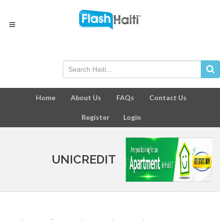
Home
About Us
FAQs
Contact Us
Register
Login
UNICREDIT