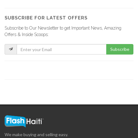
BUH Mastercard
17440
SUBSCRIBE FOR LATEST OFFERS
Subscribe to Our Newsletter to get Important News, Amazing
Sogesol
Offers & Inside Scoops:
17116
Subscribe
Scotiabank
16654
Sogecarte
16263
BPH -…
16035
We make buying and selling easy.