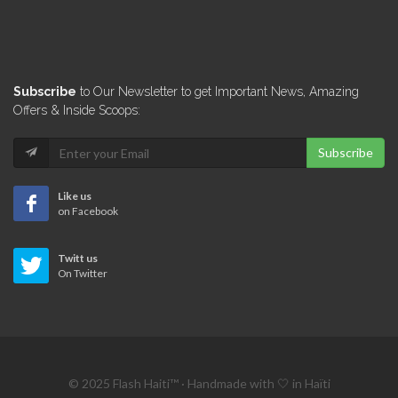
Micro Credit…
10597
FINCA International
Subscribe
to Our Newsletter to get Important News, Amazing
10441
Offers & Inside Scoops:
Subscribe
La Carte…
9913
Like us
on Facebook
Sogebank PME
Twitt us
9288
On Twitter
Sogefac
9157
© 2025 Flash Haiti™ · Handmade with 🤍 in Haïti