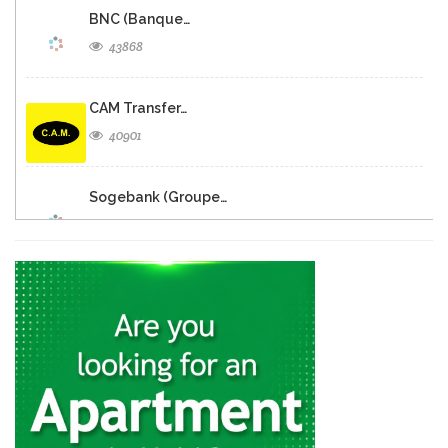
BNC (Banque…
43868
CAM Transfer…
40901
Sogebank (Groupe…
30486
Sogebank
30161
SogeXpress Western…
28673