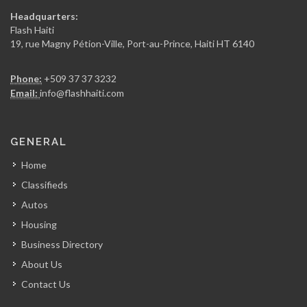
MoneyGram
Headquarters:
15702
Flash Haiti
19, rue Magny Pétion-Ville, Port-au-Prince, Haiti HT 6140
Sogebel
Phone:
+509 37 37 3232
15270
Email:
info@flashhaiti.com
Capital Carte
GENERAL
14939
Home
Classifieds
UniCarte
Autos
14933
Housing
Business Directory
KOTELAM
About Us
14588
Contact Us