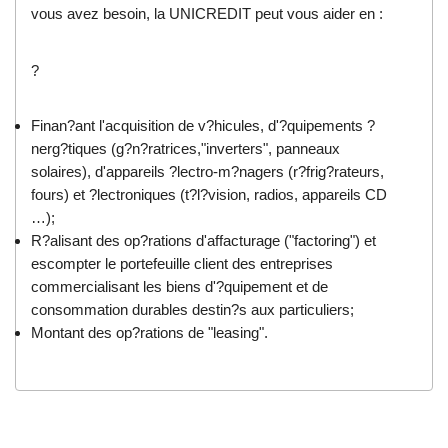
vous avez besoin, la UNICREDIT peut vous aider en :
?
Finan?ant l'acquisition de v?hicules, d'?quipements ?
nerg?tiques (g?n?ratrices,"inverters", panneaux
solaires), d'appareils ?lectro-m?nagers (r?frig?rateurs,
fours) et ?lectroniques (t?l?vision, radios, appareils CD
…);
R?alisant des op?rations d'affacturage ("factoring") et
escompter le portefeuille client des entreprises
commercialisant les biens d'?quipement et de
consommation durables destin?s aux particuliers;
Montant des op?rations de "leasing".