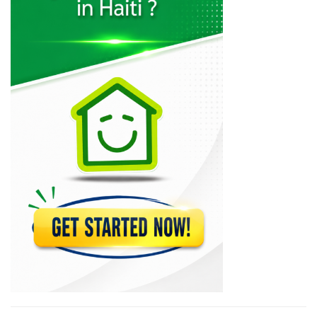
BRH -…
23757
BUH -…
22383
Capital Bank
22019
Citi Bank
18683
Micro Credit…
17466