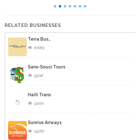
RELATED BUSINESSES
Terra Bus…
67063
Sans-Souci Tours
53716
Haiti Trans
32071
Sunrise Airways
29787