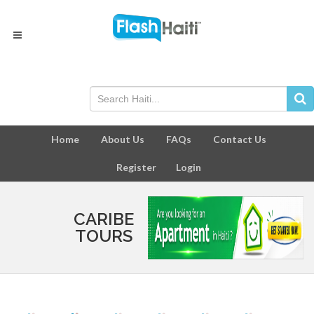
Home
About Us
FAQs
Contact Us
Register
Login
CARIBE
TOURS