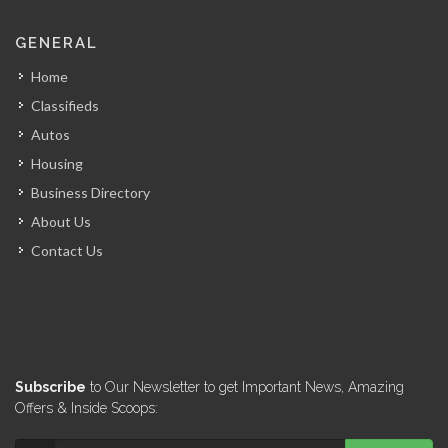
Haiti Aviation
GENERAL
13177
Home
Classifieds
Patrick Coach…
Autos
11980
Housing
Business Directory
Nick's Radio…
About Us
11640
Contact Us
Insel Air
11110
Air France
Subscribe
to Our Newsletter to get Important News, Amazing
10091
Offers & Inside Scoops: