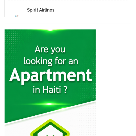
Spirit Airlines
26427
Capital Coach…
26305
JetBlue Airways
24761
Tortug' Air
24310
Le Transporteur
24125