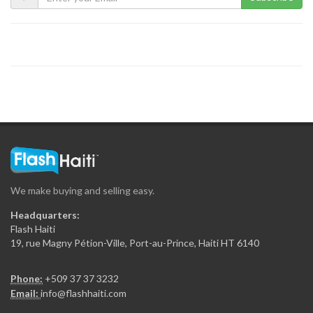
Blue Sky…
15111
Copa Airlines
14234
Colibri Helicopter…
13909
We make buying and selling easy.
Aerolineas MAS
Headquarters:
13862
Flash Haiti
19, rue Magny Pétion-Ville, Port-au-Prince, Haiti HT 6140
American Airlines…
Phone:
+509 37 37 3232
13650
Email:
info@flashhaiti.com