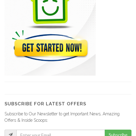
Air Caraibes
19110
Transport Chic
17124
Sunshine Tours
17083
Air Century
17022
SUBSCRIBE FOR LATEST OFFERS
Subscribe to Our Newsletter to get Important News, Amazing
Caribe Tours
Offers & Inside Scoops:
15157
Subscribe