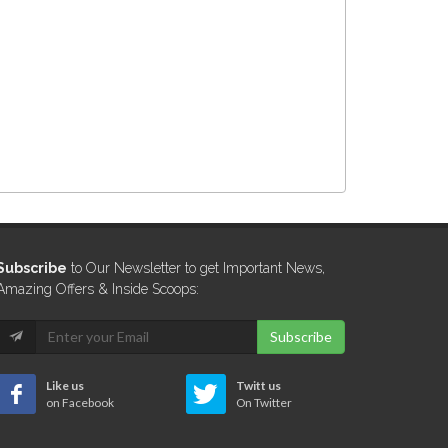
Subscribe
to Our Newsletter to get Important News,
Amazing Offers & Inside Scoops:
Subscribe
Like us
Twitt us
on Facebook
On Twitter