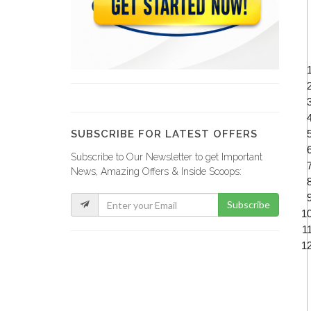
Bali D?cor
6004
Accent Decor…
1217
SUBSCRIBE FOR LATEST OFFERS
Subscribe to Our Newsletter to get Important
EKO Depot
News, Amazing Offers & Inside Scoops:
62937
Subscribe
IBO Kinkay
49861
MOD Super…
33257