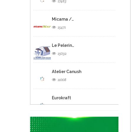
17483
Micama /…
15471
Le Pelerin…
15032
Atelier Canush
11008
Eurokraft
9492
Euro Design