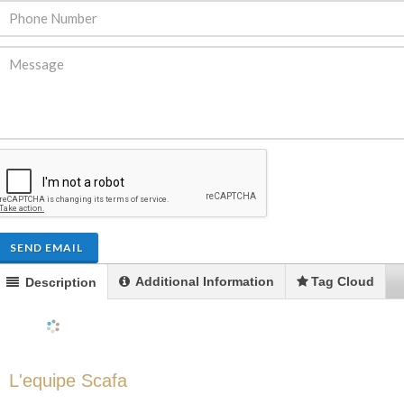
ENDRE: Terrain a Duplan 2 avec
FOR RENT: Upsca
ue Panoramique sur Port-au-
Stunning 4BR, 
Prince
Residence for Lea
Taras
Immobilier
,
Terrain a Vendre
Housing
,
Homes 
SEND EMAIL
Additional Information
Tag Cloud
Description
L'equipe Scafa