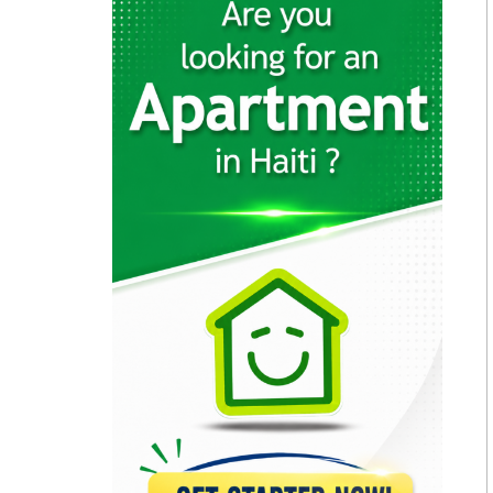
7480
Exotikay
7068
Scafa Interieur
7015
KajAfoly
6720
V Design…
6130
Hafco
6064