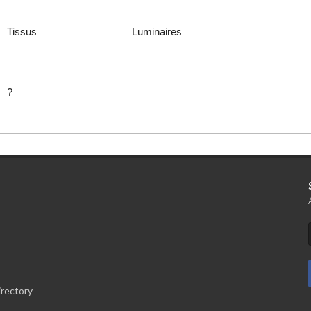
Tissus
Luminaires
?
irectory