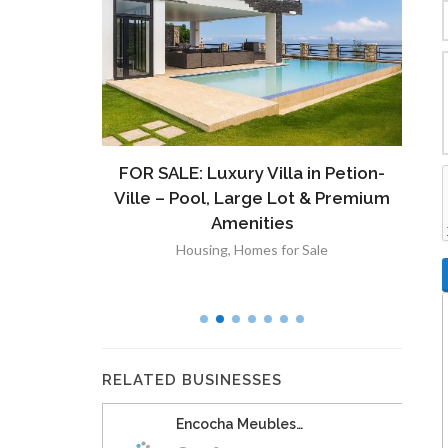
ront
FOR SALE: Luxury Villa in Petion-
À V
 Lot in
Ville – Pool, Large Lot & Premium
V
lut
Amenities
Housing
,
Homes for Sale
RELATED BUSINESSES
Encocha Meubles…