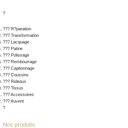
?
??? R?paration
??? Transformation
??? Lacquage
??? Patine
??? Polissage
??? Rembourrage
??? Capitonnage
??? Coussins
??? Rideaux
??? Tissus
??? Accessoires
??? Auvent
?
Nos produits