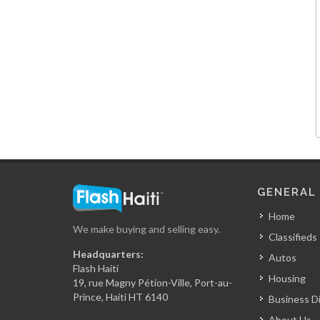
Cotton
7269
Lucky Plaza…
6432
Linen Boutique
5901
GENERAL
Home
We make buying and selling easy.
Coin d'…
Classifieds
5677
Headquarters:
Autos
Flash Haiti
Housing
19, rue Magny Pétion-Ville, Port-au-
Decoratti
Prince, Haiti HT 6140
Business D
5175
About Us