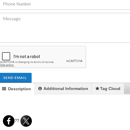
ENDRE: Terrain a Duplan 2 avec
FOR RENT: Upsca
ue Panoramique sur Port-au-
Stunning 4BR, 
Prince
Residence for Lea
Taras
Immobilier
,
Terrain a Vendre
SEND EMAIL
Housing
,
Homes 
Additional Information
Tag Cloud
Description
??