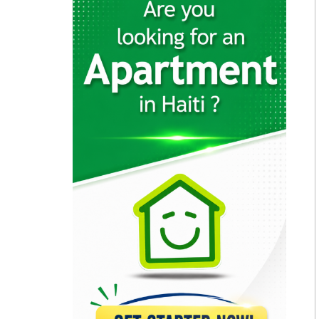
17149
Big Star…
15976
Star 2000
15674
One Stop…
13198
Olympic Market
12982
Xtra Supermarché
12940