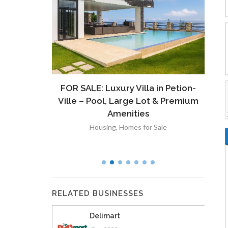
ront
FOR SALE: Luxury Villa in Petion-
À V
 Lot in
Ville – Pool, Large Lot & Premium
V
lut
Amenities
Housing
,
Homes for Sale
RELATED BUSINESSES
Delimart