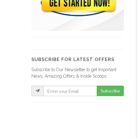
Tag Supermarket
11249
Bon Jean…
10598
SUBSCRIBE FOR LATEST OFFERS
Subscribe to Our Newsletter to get Important
Roi des…
News, Amazing Offers & Inside Scoops:
10386
Subscribe
Emile Market
9606
Huit a…
9351