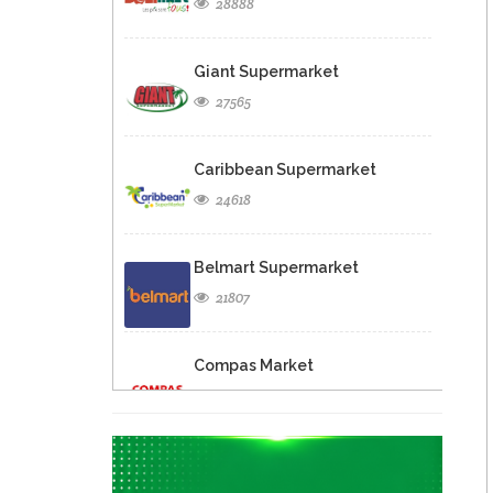
28888
Giant Supermarket
27565
Caribbean Supermarket
24618
Belmart Supermarket
21807
Compas Market
18951
Eagle Supermarket