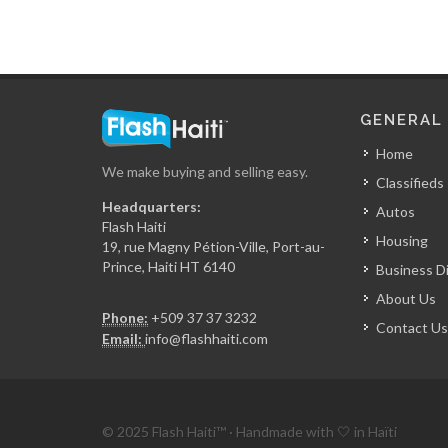
GENERAL
Home
We make buying and selling easy.
Classifieds
Headquarters:
Autos
Flash Haiti
Housing
19, rue Magny Pétion-Ville, Port-au-
Prince, Haiti HT 6140
Business D
About Us
Phone:
+509 37 37 3232
Contact Us
Email:
info@flashhaiti.com
© 2025 Flash Haiti™ · Handmade with 🤍 in Haïti