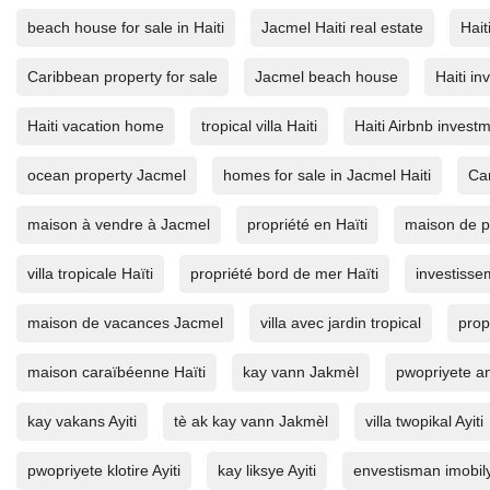
beach house for sale in Haiti
Jacmel Haiti real estate
Hait
Caribbean property for sale
Jacmel beach house
Haiti i
Haiti vacation home
tropical villa Haiti
Haiti Airbnb invest
ocean property Jacmel
homes for sale in Jacmel Haiti
Car
maison à vendre à Jacmel
propriété en Haïti
maison de p
villa tropicale Haïti
propriété bord de mer Haïti
investisse
maison de vacances Jacmel
villa avec jardin tropical
prop
maison caraïbéenne Haïti
kay vann Jakmèl
pwopriyete an
kay vakans Ayiti
tè ak kay vann Jakmèl
villa twopikal Ayiti
pwopriyete klotire Ayiti
kay liksye Ayiti
envestisman imobily