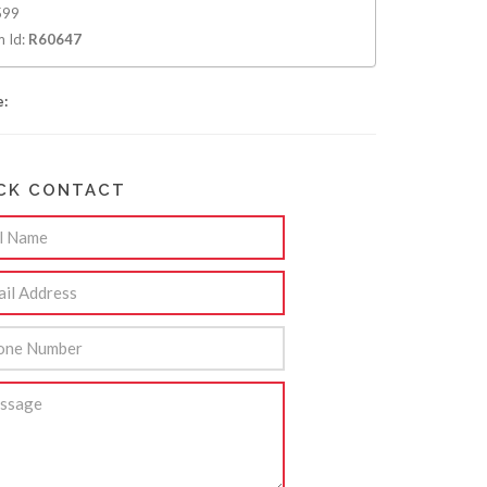
99
m Id:
R60647
e:
CK CONTACT