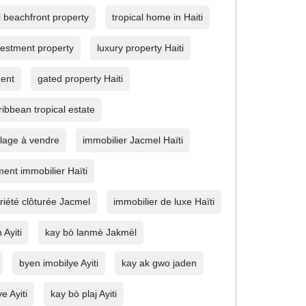
i beachfront property
tropical home in Haiti
nvestment property
luxury property Haiti
ment
gated property Haiti
ibbean tropical estate
lage à vendre
immobilier Jacmel Haïti
ment immobilier Haïti
riété clôturée Jacmel
immobilier de luxe Haïti
 Ayiti
kay bò lanmè Jakmèl
byen imobilye Ayiti
kay ak gwo jaden
e Ayiti
kay bò plaj Ayiti