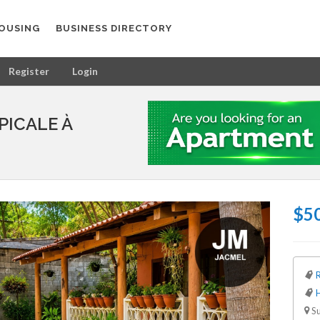
OUSING
BUSINESS DIRECTORY
Register
Login
PICALE À
$50
R
Su