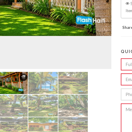
5
Ite
Shar
QUI