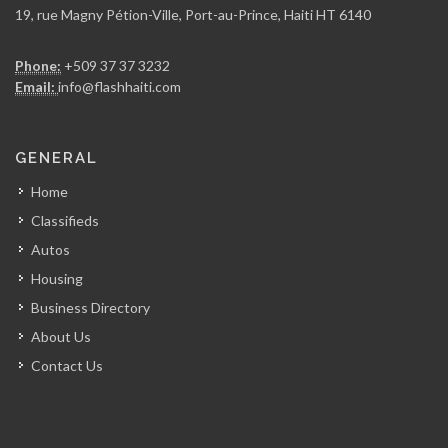
19, rue Magny Pétion-Ville, Port-au-Prince, Haiti HT 6140
Cimetiere de…
Phone:
+509 37 37 3232
516
Email:
info@flashhaiti.com
Cimetiere de…
GENERAL
513
Home
Classifieds
Cimetiere de…
Autos
505
Housing
Business Directory
Cimetiere de…
About Us
503
Contact Us