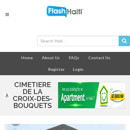
Home
About Us
FAQs
Contact Us
Register
Login
CIMETIERE
DE LA
CROIX-DES-
BOUQUETS