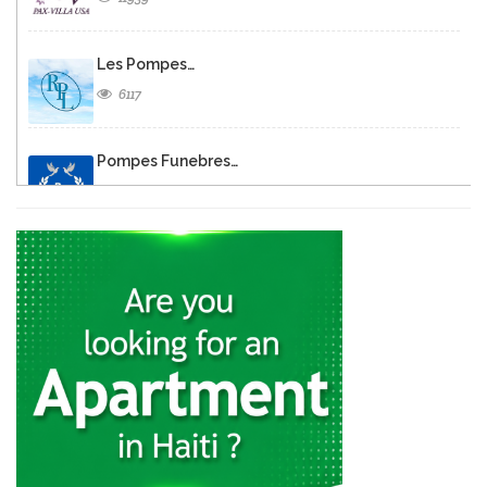
Les Pompes…
6117
Pompes Funebres…
782
Pompe Funèbre…
707
Grand Cimetiere…
633
Cimetiere De…
619