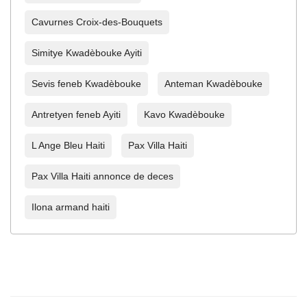
Cavurnes Croix-des-Bouquets
Simitye Kwadèbouke Ayiti
Sevis feneb Kwadèbouke
Anteman Kwadèbouke
Antretyen feneb Ayiti
Kavo Kwadèbouke
L Ange Bleu Haiti
Pax Villa Haiti
Pax Villa Haiti annonce de deces
Ilona armand haiti