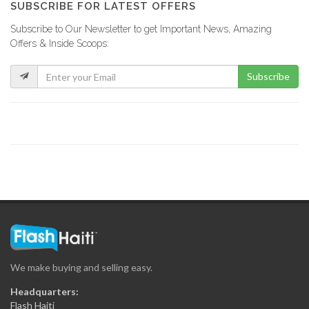
SUBSCRIBE FOR LATEST OFFERS
Subscribe to Our Newsletter to get Important News, Amazing
Cimetiere de…
Offers & Inside Scoops:
586
Subscribe
Cimetiere de…
570
Cimetiere de…
554
Cimetiere de…
538
We make buying and selling easy.
Cimetiere de…
Headquarters:
520
Flash Haiti