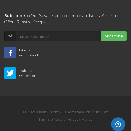
Subscribe
to Our Newsletter to get Important News, Amazing
Offers & Inside Scoops:
Subscribe
Like us
on Facebook
Twitt us
On Twitter
© 2025 Flash Haiti™ · Handmade with 🤍 in Haïti
Terms of Use
/
Privacy Policy