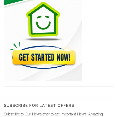
CFET
5925
Haiti Emploi…
5382
Rolag Coaching-Emploi
5017
Avis de…
2793
UN Jobs…
1121
SUBSCRIBE FOR LATEST OFFERS
Subscribe to Our Newsletter to get Important News, Amazing
CLIO