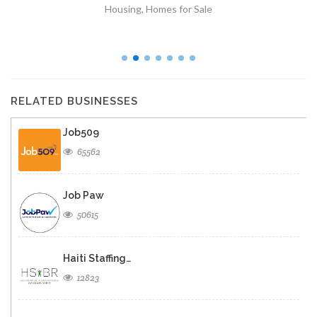
Housing
,
Homes for Sale
RELATED BUSINESSES
Job509
65562
Job Paw
50615
Haiti Staffing…
12823