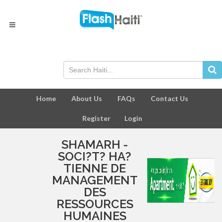
Home
About Us
FAQs
Contact Us
Register
Login
SHAMARH -
SOCI?T? HA?
TIENNE DE
MANAGEMENT
DES
RESSOURCES
HUMAINES