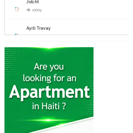
Job.ht
10003
Ayiti Travay
8238
SHAMARH -…
8124
Haiti Job…
7742
Les Operations…
7655