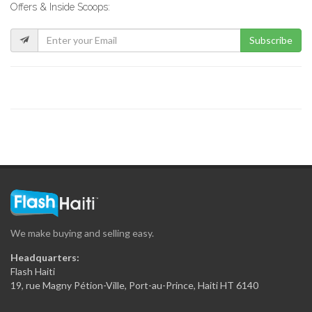
Offers & Inside Scoops:
937
Subscribe
Competences 2000
6209
We make buying and selling easy.
Headquarters:
Flash Haiti
19, rue Magny Pétion-Ville, Port-au-Prince, Haiti HT 6140