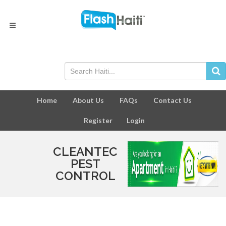
Home
About Us
FAQs
Contact Us
Register
Login
CLEANTEC
PEST
CONTROL