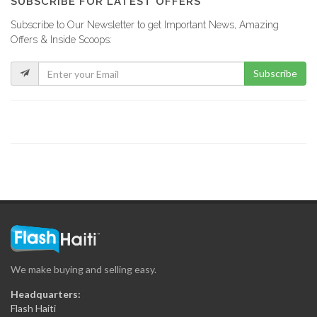
SUBSCRIBE FOR LATEST OFFERS
Subscribe to Our Newsletter to get Important News, Amazing
Cleantec Pest…
Offers & Inside Scoops:
898
Subscribe
Oui Madame
777
Saniclean
657
Samedy Pest…
606
We make buying and selling easy.
Le Pelerin…
Headquarters:
15044
Flash Haiti