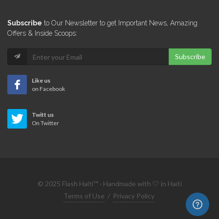
Subscribe
to Our Newsletter to get Important News, Amazing
Offers & Inside Scoops:
Subscribe
Like us
on Facebook
Twitt us
On Twitter
© 2025 Flash Haiti™ · Handmade with 🤍 in Haïti
Terms of Use
/
Privacy Policy