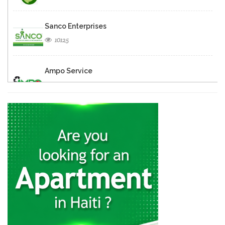
Sanco Enterprises
10125
Ampo Service
8916
HAITIMENAGE
8771
General Maintenance
8005
Topline Janitorial…
6717