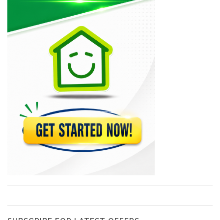
Klean-X
6632
Clean Rite
6366
AS Clean…
5864
Nick s…
5684
House Proud…
4952