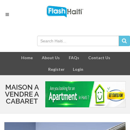
Home
About Us
FAQs
Contact Us
Register
Login
MAISON A
VENDRE A
CABARET