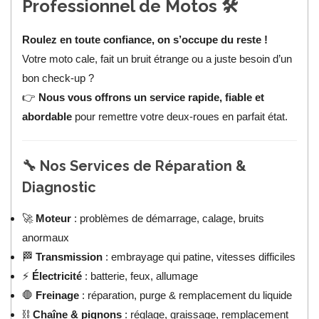
Professionnel de Motos
🛠️
Roulez en toute confiance, on s’occupe du reste !
Votre moto cale, fait un bruit étrange ou a juste besoin d’un
bon check-up ?
👉
Nous vous offrons un service rapide, fiable et
abordable
pour remettre votre deux-roues en parfait état.
🔧
Nos Services de Réparation &
Diagnostic
🚀
Moteur
: problèmes de démarrage, calage, bruits
anormaux
🏁
Transmission
: embrayage qui patine, vitesses difficiles
⚡
Électricité
: batterie, feux, allumage
🛑
Freinage
: réparation, purge & remplacement du liquide
⛓️
Chaîne & pignons
: réglage, graissage, remplacement