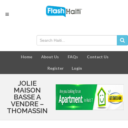
Home
About Us
FAQs
Contact Us
Register
Login
JOLIE
MAISON
BASSE A
VENDRE –
THOMASSIN