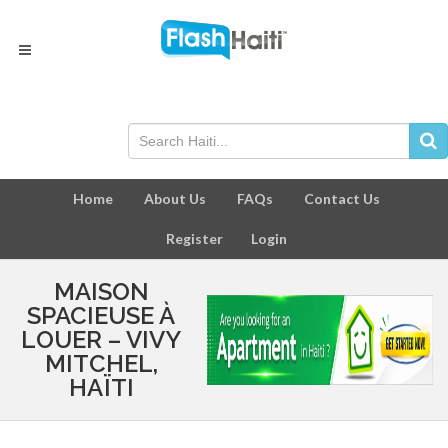
Home
About Us
FAQs
Contact Us
Register
Login
MAISON
SPACIEUSE À
LOUER – VIVY
MITCHEL,
HAÏTI