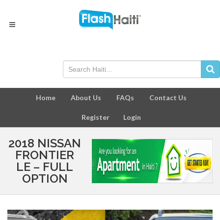
Home
About Us
FAQs
Contact Us
Register
Login
2018 NISSAN
FRONTIER
LE – FULL
OPTION