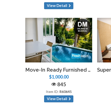
View Detail
Move-In Ready Furnished 1BR Apartment with Pool – Delmas 60, Musseau
$1,000.00
845
Item ID:
R60645
View Detail