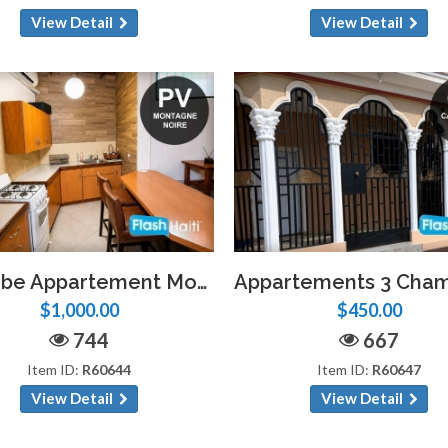
View Detail
View Detail
Superbe Appartement Moderne Meublé à Montagne Noire
$1,000.00
$450.00
744
667
Item ID:
R60644
Item ID:
R60647
View Detail
View Detail