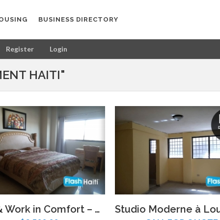
OUSING
BUSINESS DIRECTORY
Register
Login
ENT HAITI"
Live & Work in Comfort – Modern 2BR Apartment in Pétion-Ville