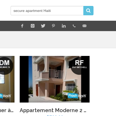
Studio Moderne à Louer à Delmas 75 – Proche Hôpital Espoir
Appartement Moderne 2 Chambres avec Piscine – Vivy Mitchell