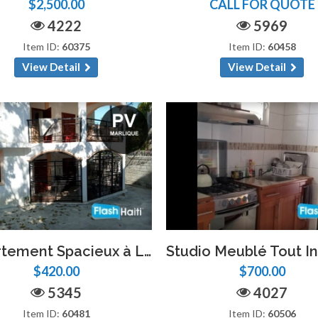
$2,500.00
CALL FOR QUOTE
4222
5969
Item ID:
60375
Item ID:
60458
View Detail
View Detail
Appartement Spacieux à Louer à Pétion-Ville – Marlique
$420.00
$700.00
5345
4027
Item ID:
60481
Item ID:
60506