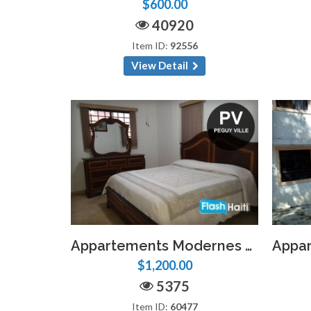
$600.00
40920
Item ID:
92556
View Detail
Appartements Modernes à Peguyville – Prêts à Emménager
$1,200.00
5375
Item ID:
60477