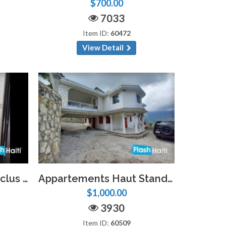
$700.00
7033
Item ID:
60472
View Detail
Studio Meublé Tout Inclus à Louer à Djoumbala-Freres – Résidence Sécurisée
Appartements Haut Standing à Louer à Taras – Laboule 12
$1,000.00
3930
Item ID:
60509