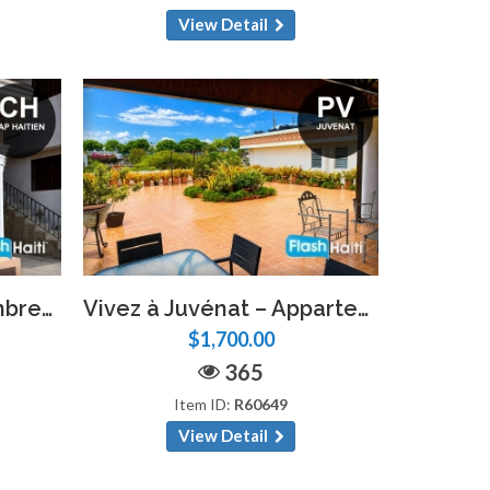
View Detail
Appartements 3 Chambres Nouvellement Rénovés à Louer à Limonade, Cap-Haïtien
Vivez à Juvénat – Appartement Meublé Clé en Main
$1,700.00
365
Item ID:
R60649
View Detail